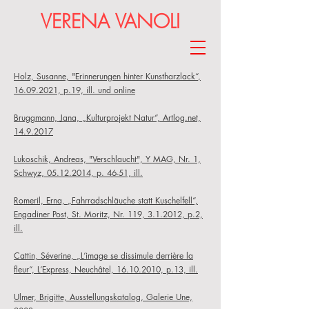
VERENA VANOLI
Holz, Susanne, "Erinnerungen hinter Kunstharzlack
“
,
16.09.2021, p.19, ill. und online
Bruggmann, Jana, „Kulturprojekt Natur“, Artlog.net,
14.9.2017
Lukoschik, Andreas, "Verschlaucht", Y MAG, Nr. 1,
Schwyz, 05.12.2014, p. 46-51, ill.
Romeril, Erna, „Fahrradschläuche statt Kuschelfell“,
Engadiner Post, St. Moritz, Nr. 119, 3.1.2012, p.2,
ill.
Cattin, Séverine, „L‘image se dissimule derrière la
fleur“, L‘Express, Neuchâtel, 16.10.2010, p.13, ill.
Ulmer,
Brigitte, Aus
stellungskatalog, Galerie Une,